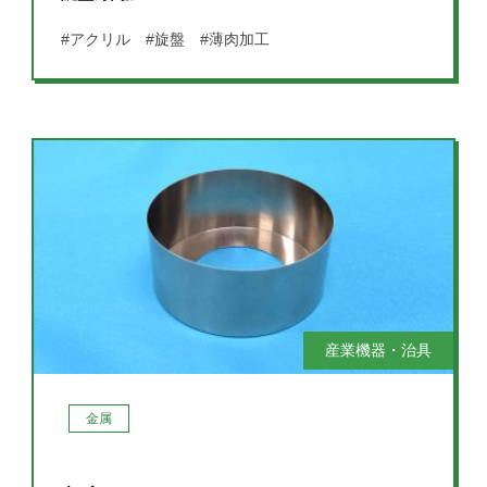
#アクリル
#旋盤
#薄肉加工
産業機器・治具
金属